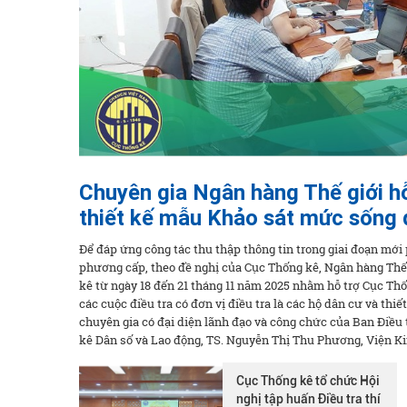
Chuyên gia Ngân hàng Thế giới h
thiết kế mẫu Khảo sát mức sống 
Để đáp ứng công tác thu thập thông tin trong giai đoạn mới
phương cấp, theo đề nghị của Cục Thống kê, Ngân hàng Thế 
kê từ ngày 18 đến 21 tháng 11 năm 2025 nhằm hỗ trợ Cục T
các cuộc điều tra có đơn vị điều tra là các hộ dân cư và t
chuyên gia có đại diện lãnh đạo và công chức của Ban Điều 
kê Dân số và Lao động, TS. Nguyễn Thị Thu Phương, Viện Ki
Cục Thống kê tổ chức Hội
nghị tập huấn Điều tra thí