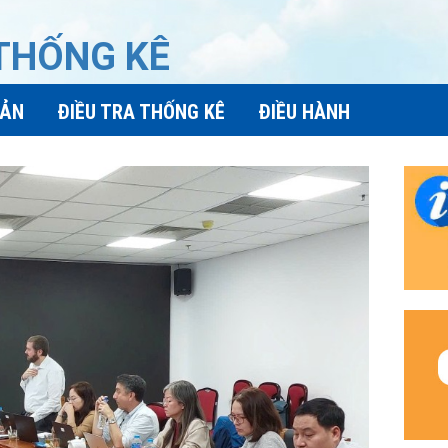
 THỐNG KÊ
BẢN
ĐIỀU TRA THỐNG KÊ
ĐIỀU HÀNH