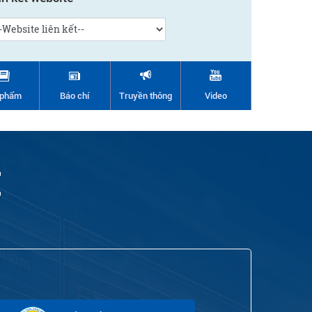
 phẩm
Báo chí
Truyền thông
Video
Ê