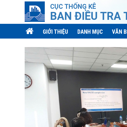
CỤC THỐNG KÊ
BAN ĐIỀU TRA
GIỚI THIỆU
DANH MỤC
VĂN 